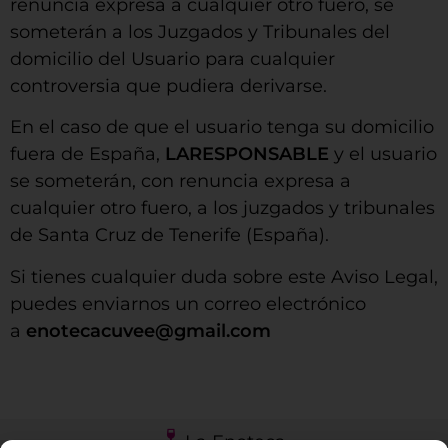
renuncia expresa a cualquier otro fuero, se
someterán a los Juzgados y Tribunales del
domicilio del Usuario para cualquier
controversia que pudiera derivarse.
En el caso de que el usuario tenga su domicilio
fuera de España,
LARESPONSABLE
y el usuario
se someterán, con renuncia expresa a
cualquier otro fuero, a los juzgados y tribunales
de Santa Cruz de Tenerife (España).
Si tienes cualquier duda sobre este Aviso Legal,
puedes enviarnos un correo electrónico
a
enotecacuvee@gmail.com
La Enoteca