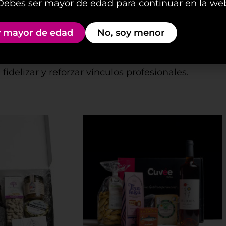
Debes ser mayor de edad para continuar en la we
ras cestas a domicilio a
Te
 mayor de edad
No, soy menor
eados o colaboradores y sorprende con un regalo 
idelizar y reforzar vínculos profesionales.