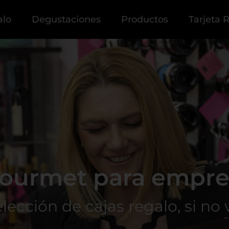
alo
Degustaciones
Productos
Tarjeta 
gourmet para empre
lección de cajas regalo, si no 