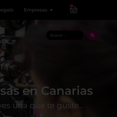
0
Regalo
Empresas
sas en Canarias
ves una que te guste...