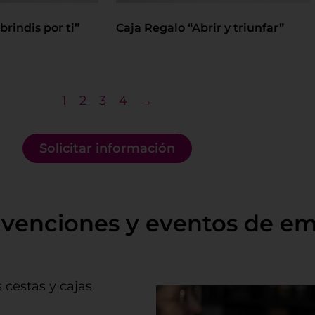
brindis por ti”
Caja Regalo “Abrir y triunfar”
1
2
3
4
→
Solicitar información
nvenciones y eventos de em
s cestas y cajas