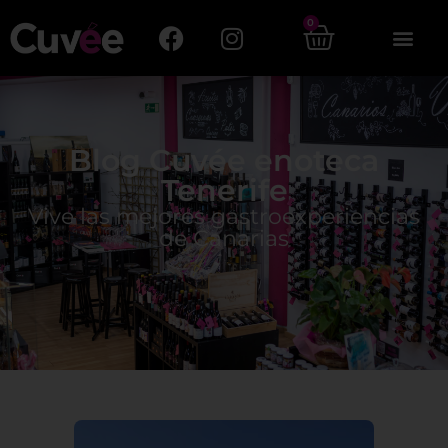
0
Blog Cuvée enoteca
Tenerife
Vive las mejores gastroexperiencias
de Canarias