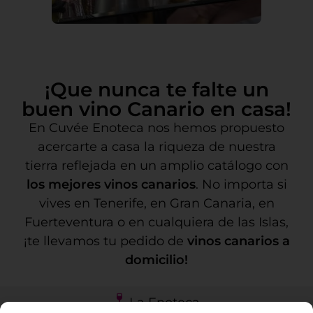
¡Que nunca te falte un
buen vino Canario en casa!
En Cuvée Enoteca nos hemos propuesto
acercarte a casa la riqueza de nuestra
tierra reflejada en un amplio catálogo con
los mejores vinos canarios
. No importa si
vives en Tenerife, en Gran Canaria, en
Fuerteventura o en cualquiera de las Islas,
¡te llevamos tu pedido de
vinos canarios a
domicilio!
La Enoteca