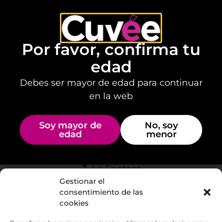
¿Qué servicio te interesa?
*
Por favor, confirma tu
Mensaje
edad
Debes ser mayor de edad para continuar
en la web
He leído y acepto las políticas
Política de
*
de privacidad.
privacidad
Soy mayor de
No, soy
Enviar
edad
menor
La Enoteca
Gestionar el
686588350
consentimiento de las
cookies
Visítanos en C/ Escultor Estevez local 9. La
Orotava