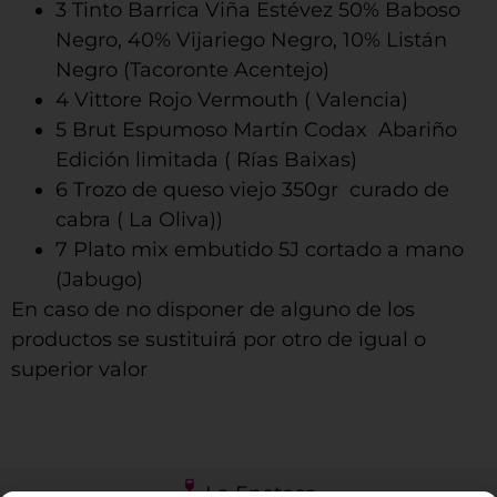
3 Tinto Barrica Viña Estévez 50% Baboso
Negro, 40% Vijariego Negro, 10% Listán
Negro (Tacoronte Acentejo)
4 Vittore Rojo Vermouth ( Valencia)
5 Brut Espumoso Martín Codax Abariño
Edición limitada ( Rías Baixas)
6 Trozo de queso viejo 350gr curado de
cabra ( La Oliva))
7 Plato mix embutido 5J cortado a mano
(Jabugo)
En caso de no disponer de alguno de los
productos se sustituirá por otro de igual o
superior valor
La Enoteca