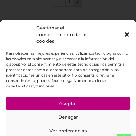
←
1
2
Gestionar el
La Enoteca
consentimiento de las
cookies
686588350
Para ofrecer las mejores experiencias, utilizamos tecnologías como
Visit us at C/ Escultor Estevez local 9. La
las cookies para almacenar y/o acceder a la información del
Orotava
dispositivo. El consentimiento de estas tecnologías nos permitirá
procesar datos como el comportamiento de navegación o las
identificaciones únicas en este sitio. No consentir o retirar el
consentimiento, puede afectar negativamente a ciertas
características y funciones.
© 2023 Cuvée Enoteca Tenerife – Made with
Aceptar
by Paradisesoft
Denegar
Legal advice
Terms & Conditions
Ver preferencias