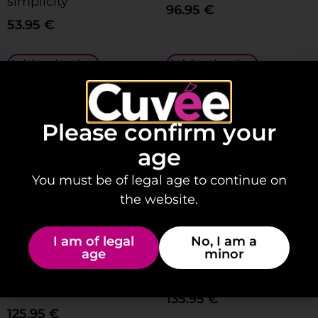
simplicity”
96.95
€
53.95
€
Add to basket
Add to basket
Please confirm your
age
You must be of legal age to continue on
the website.
I am of legal
No, I am a
age
minor
Gift Set: Disconnect
Trunk whiskey
and enjoy!
135.95
€
125.95
€