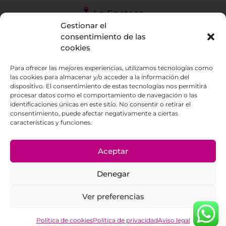
La Enoteca
Gestionar el
686588350
consentimiento de las
cookies
Visítanos en C/ Escultor Estevez local 9. La
Orotava
Para ofrecer las mejores experiencias, utilizamos tecnologías como
las cookies para almacenar y/o acceder a la información del
dispositivo. El consentimiento de estas tecnologías nos permitirá
procesar datos como el comportamiento de navegación o las
identificaciones únicas en este sitio. No consentir o retirar el
consentimiento, puede afectar negativamente a ciertas
© 2023 Cuvée Enoteca Tenerife – Desarrollado
características y funciones.
con
por Paradisesoft
Aceptar
Aviso legal
Condiciones de servicio
Denegar
Política de privacidad
Ver preferencias
Política de cookies
Política de cookies
Política de privacidad
Aviso legal