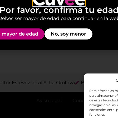
Por favor, confirma tu eda
Debes ser mayor de edad para continuar en la we
 mayor de edad
No, soy menor
G
ultor Estevez local 9. La Orotava
Blog
Para ofrecer las m
para almacenar y/o
Aviso legal
Condiciones de ser
de estas tecnolog
navegación o las id
consentimiento, p
funciones.