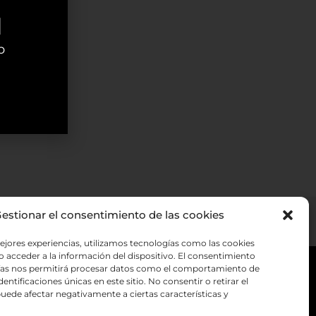
d
b
estionar el consentimiento de las cookies
ejores experiencias, utilizamos tecnologías como las cookies
 acceder a la información del dispositivo. El consentimiento
vicio
Política de privacidad
ías nos permitirá procesar datos como el comportamiento de
entificaciones únicas en este sitio. No consentir o retirar el
uede afectar negativamente a ciertas características y
Política de cookies