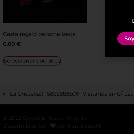
Cesta regalo personalizada
Soy
0,00
€
Seleccionar opciones
La Enoteca
686588350
Visítanos en C/ Esc
© 2023 Cuvée Enoteca Tenerife –
Desarrollado con
por Paradisesoft