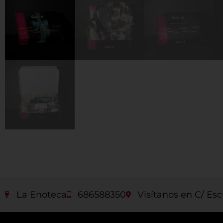
La Enoteca
686588350
Visítanos en C/ Esc