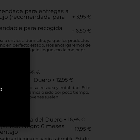
omendada para entregas a
 lujo (recomendada para
+ 3,95
€
endable para recogida
+ 6,50
€
ra envíos a domicilio, ya que los productos
tino en perfecto estado. Nos encargaremos de
para que tu regalo llegue con la mejor pr
entejo
+ 15,95
€
d
. Ribera del Duero
+ 12,95
€
 caracteriza por su frescura y frutalidad. Este
b
cimiento en barrica o sido por poco tiempo,
ado. Los tintos jóvenes suelen
illo, Ribera del Duero
+ 16,95
€
Vijariego Negro 6 meses
+ 17,95
€
centejo
asado un tiempo en barricas de roble. Esto le