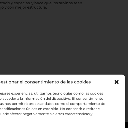
stado y especias, y hace que los taninos sean
o y con mejor estructura.
a Aromática , Valle de
+ 16,95
€
La Palma
+ 13,95
€
Seco. D.O. Islas Canarias
+ 12,50
€
ne muy poco o nada de azúcar residual, lo
lzura.
l. D.O. Abona
+ 12,95
€
estionar el consentimiento de las cookies
lanco. D.O. Ycoden
+ 13,95
€
ejores experiencias, utilizamos tecnologías como las cookies
as Islas Canarias que se caracteriza por su
 acceder a la información del dispositivo. El consentimiento
 tener notas cítricas, tropicales y florales, lo
s cálidos.
ías nos permitirá procesar datos como el comportamiento de
entificaciones únicas en este sitio. No consentir o retirar el
uede afectar negativamente a ciertas características y
va
+ 35,95
€